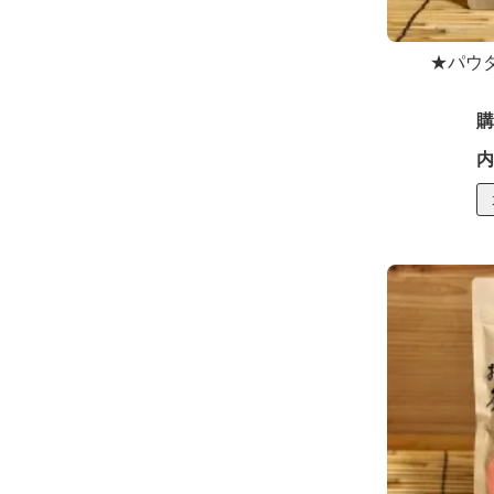
★パウ
購
内