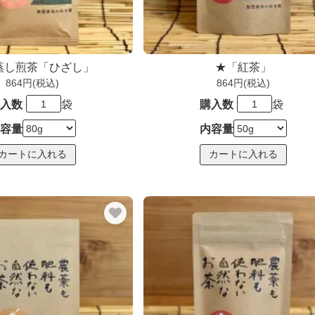
蒸し煎茶「ひざし」
★「紅茶」
864円(税込)
864円(税込)
入数
袋
購入数
袋
容量
内容量