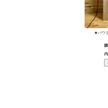
★パウ
購
内