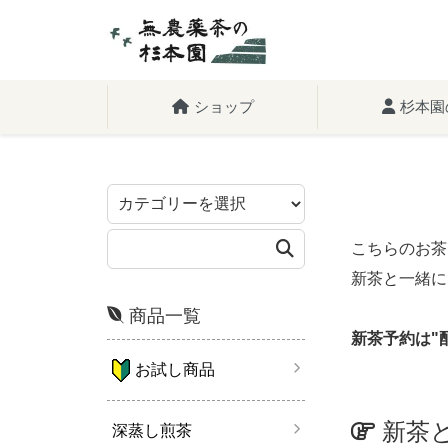
ショップ
杉本園
こちらのお茶
新茶と一緒に
商品一覧
新茶予約は"
お試し商品
新茶
深蒸し煎茶