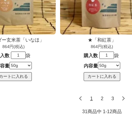
ダー玄米茶「いなほ」
★「和紅茶」
864円(税込)
864円(税込)
入数
袋
購入数
袋
容量
内容量
1
2
3
31商品中 1-12
商品