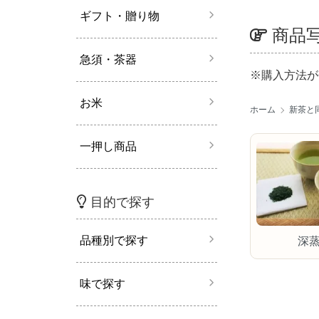
ギフト・贈り物
商品
急須・茶器
※購入方法が
お米
ホーム
新茶と
一押し商品
目的で探す
品種別で探す
深
味で探す