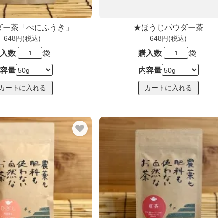
ダー茶「べにふうき」
★ほうじパウダー茶
648円(税込)
648円(税込)
入数
袋
購入数
袋
容量
内容量