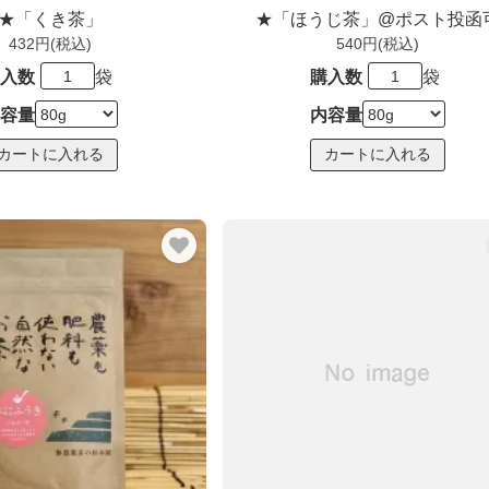
★「くき茶」
★「ほうじ茶」@ポスト投函
432円(税込)
540円(税込)
入数
袋
購入数
袋
容量
内容量