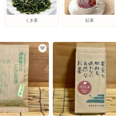
くき茶
紅茶