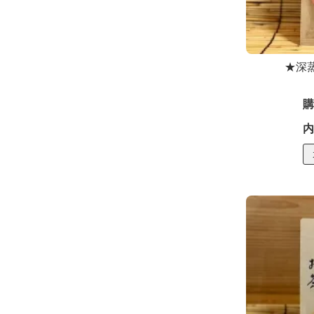
★深
購
内