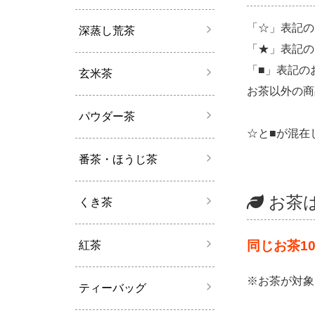
「☆」表記の
深蒸し荒茶
「★」表記の
「■」表記の
玄米茶
お茶以外の商
パウダー茶
☆と■が混在
番茶・ほうじ茶
お茶
くき茶
同じお茶1
紅茶
※お茶が対象
ティーバッグ