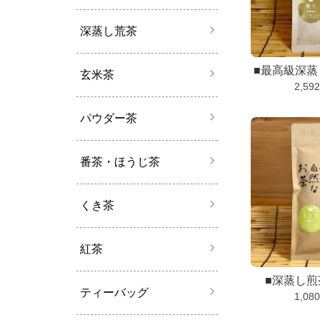
深蒸し荒茶
■最高級深
玄米茶
2,59
パウダー茶
番茶・ほうじ茶
くき茶
紅茶
■深蒸し
ティーバッグ
1,08