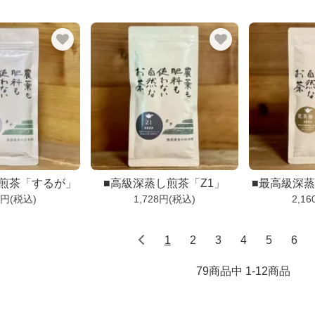
し煎茶「するが」
■高級深蒸し煎茶「Z1」
■最高級深
8円(税込)
1,728円(税込)
2,1
1
2
3
4
5
6
79商品中 1-12
商品