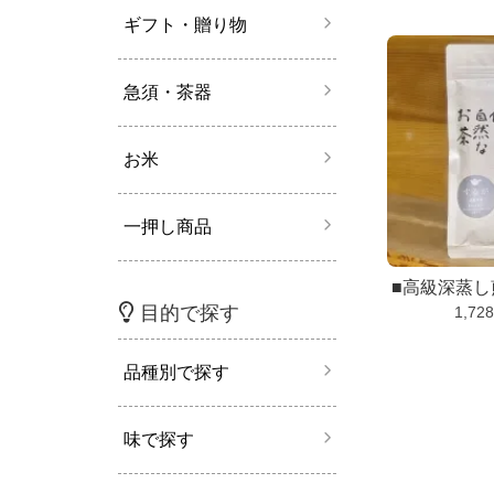
ギフト・贈り物
急須・茶器
お米
一押し商品
■高級深蒸
目的で探す
1,72
品種別で探す
味で探す