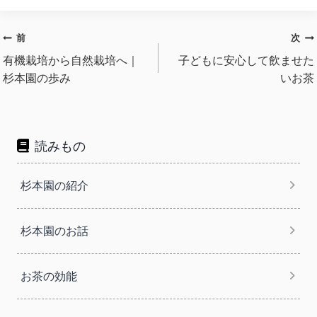
投
前
次
稿
有機栽培から自然栽培へ｜
子どもに安心して飲ませた
杉本園の歩み
いお茶
ナ
ビ
ゲ
ー
読みもの
シ
ョ
杉本園の紹介
ン
杉本園のお話
お茶の効能