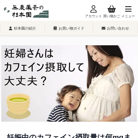
内
容
アカウント
買い物かご
メニュー
を
ス
杉本園の紹介
お買い物ガイド
お問い合わせ
キ
ッ
プ
妊娠中のカフェイン摂取量は何mgま