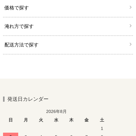
価格で探す
淹れ方で探す
配送方法で探す
発送日カレンダー
2026年8月
日
月
火
水
木
金
土
1