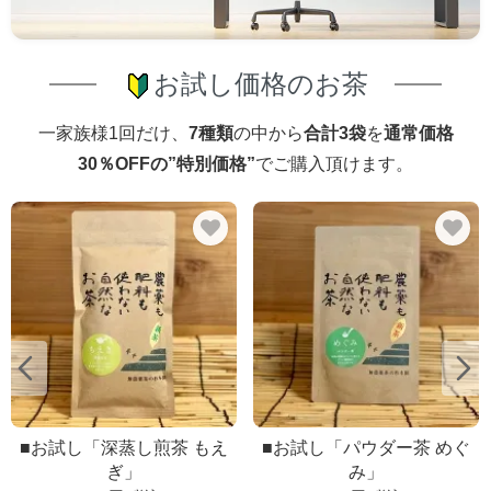
お試し価格のお茶
一家族様1回だけ、
7種類
の中から
合計3袋
を
通常価格
30％OFFの”特別価格”
でご購入頂けます。
■お試し「深蒸し煎茶 もえ
■お試し「パウダー茶 めぐ
ぎ」
み」