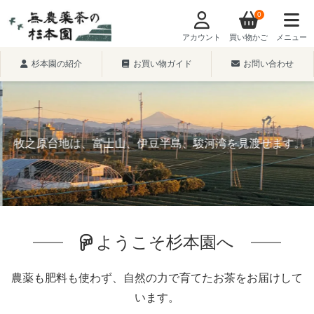
0
アカウント
買い物かご
メニュー
杉本園の紹介
お買い物ガイド
お問い合わせ
牧之原台地は、富士山、伊豆半島、駿河湾を見渡せます。
ようこそ杉本園へ
農薬も肥料も使わず、自然の力で育てたお茶をお届けして
います。