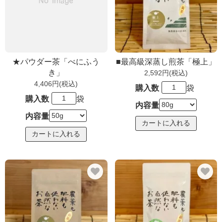
★パウダー茶「べにふう
■最高級深蒸し煎茶「極上」
き」
2,592円(税込)
4,406円(税込)
購入数
袋
購入数
袋
内容量
内容量