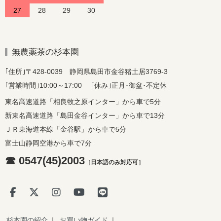
27
28
29
30
無農薬茶の杉本園
｢住所｣〒428-0039 静岡県島田市金谷猪土居3769-3
｢営業時間｣10:00～17:00 ｢休み｣正月･御盆･不定休
東名高速道路「相良牧之原インター」から車で5分
新東名高速道路「島田金谷インター」から車で13分
ＪＲ東海道本線「金谷駅」から車で5分
富士山静岡空港から車で7分
☎ 0547(45)2003
［日本語のみ対応可］
杉本園の紹介
｜
お買い物ガイド
｜