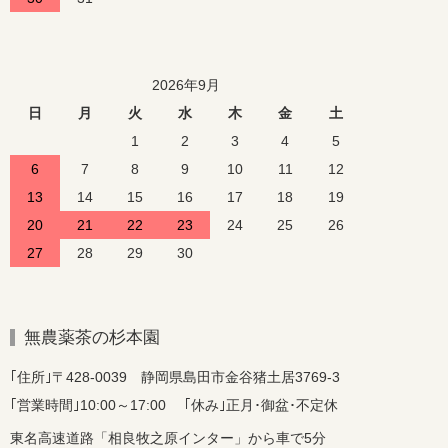
2026年9月
日
月
火
水
木
金
土
1
2
3
4
5
6
7
8
9
10
11
12
13
14
15
16
17
18
19
20
21
22
23
24
25
26
27
28
29
30
無農薬茶の杉本園
｢住所｣〒428-0039 静岡県島田市金谷猪土居3769-3
｢営業時間｣10:00～17:00 ｢休み｣正月･御盆･不定休
東名高速道路「相良牧之原インター」から車で5分