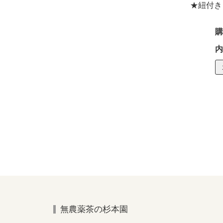
★紐付き
購
内
無農薬茶の杉本園