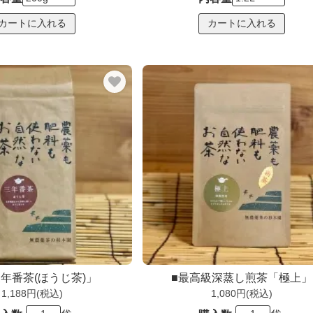
年番茶(ほうじ茶)」
■最高級深蒸し煎茶「極上」
1,188円(税込)
1,080円(税込)