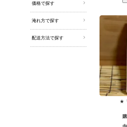
価格で探す
淹れ方で探す
配送方法で探す
★
購
内