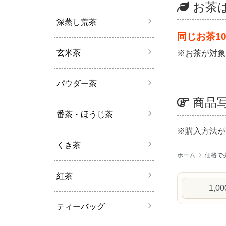
お茶
深蒸し荒茶
同じお茶1
玄米茶
※お茶が対象
パウダー茶
商品
番茶・ほうじ茶
※購入方法が
くき茶
ホーム
価格で
紅茶
1,0
ティーバッグ