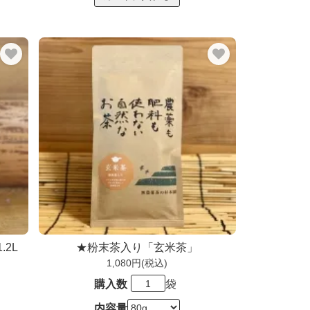
2L
★粉末茶入り「玄米茶」
1,080円(税込)
購入数
袋
内容量