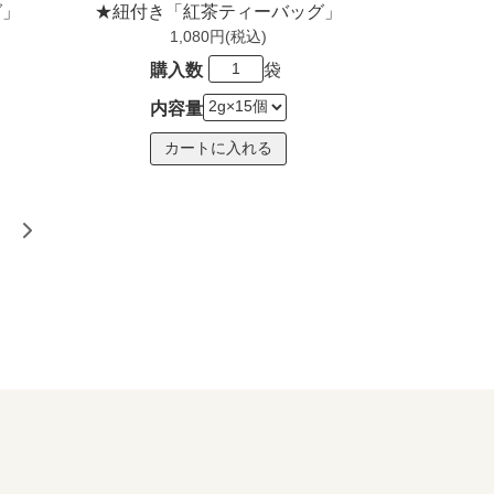
グ」
★紐付き「紅茶ティーバッグ」
1,080円(税込)
購入数
袋
内容量