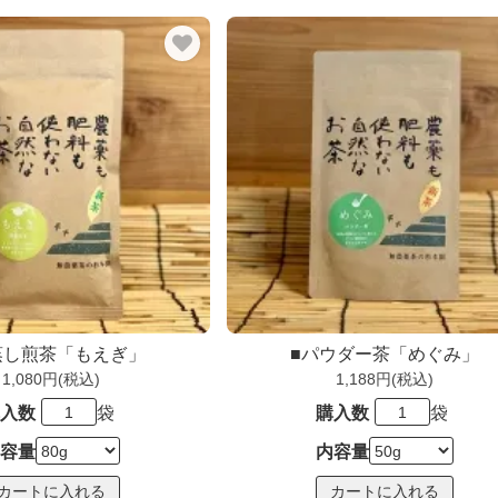
蒸し煎茶「もえぎ」
■パウダー茶「めぐみ」
1,080円(税込)
1,188円(税込)
入数
袋
購入数
袋
容量
内容量