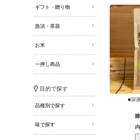
ギフト・贈り物
急須・茶器
お米
一押し商品
目的で探す
■深
品種別で探す
購
味で探す
内