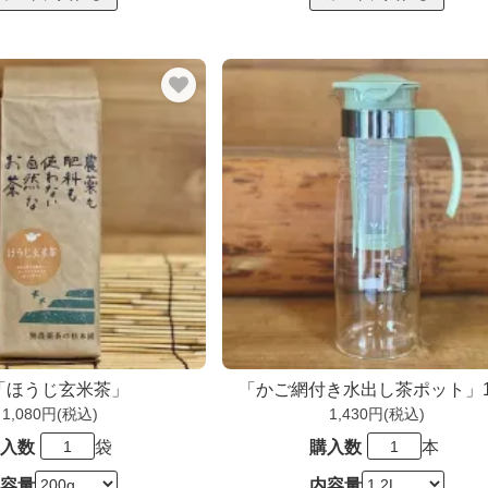
「ほうじ玄米茶」
「かご網付き水出し茶ポット」1.
1,080円(税込)
1,430円(税込)
入数
袋
購入数
本
容量
内容量