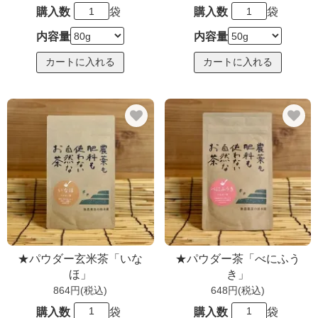
購入数
袋
購入数
袋
内容量
内容量
★パウダー玄米茶「いな
★パウダー茶「べにふう
ほ」
き」
864円(税込)
648円(税込)
購入数
袋
購入数
袋