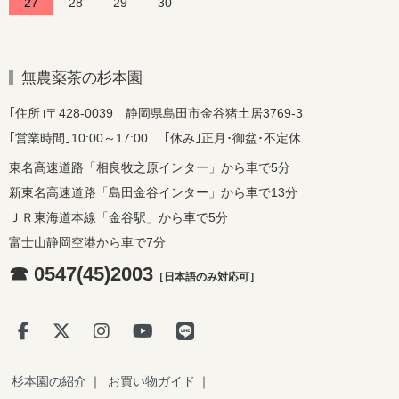
27
28
29
30
無農薬茶の杉本園
｢住所｣〒428-0039 静岡県島田市金谷猪土居3769-3
｢営業時間｣10:00～17:00 ｢休み｣正月･御盆･不定休
東名高速道路「相良牧之原インター」から車で5分
新東名高速道路「島田金谷インター」から車で13分
ＪＲ東海道本線「金谷駅」から車で5分
富士山静岡空港から車で7分
☎ 0547(45)2003
［日本語のみ対応可］
杉本園の紹介
｜
お買い物ガイド
｜