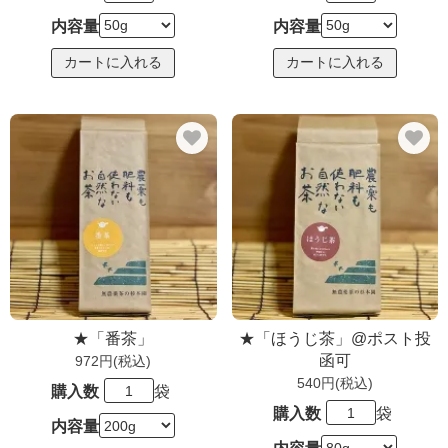
内容量
内容量
★「番茶」
★「ほうじ茶」@ポスト投
函可
972円(税込)
540円(税込)
購入数
袋
購入数
袋
内容量