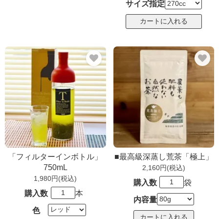
サイズ指定
「フィルターインボトル」
■最高級深蒸し荒茶「極上」
750mL
2,160円(税込)
1,980円(税込)
購入数
袋
購入数
本
内容量
色