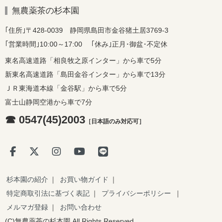
無農薬茶の杉本園
｢住所｣〒428-0039 静岡県島田市金谷猪土居3769-3
｢営業時間｣10:00～17:00 ｢休み｣正月･御盆･不定休
東名高速道路「相良牧之原インター」から車で5分
新東名高速道路「島田金谷インター」から車で13分
ＪＲ東海道本線「金谷駅」から車で5分
富士山静岡空港から車で7分
☎ 0547(45)2003
［日本語のみ対応可］
杉本園の紹介
｜
お買い物ガイド
｜
特定商取引法に基づく表記
｜
プライバシーポリシー
｜
メルマガ登録
｜
お問い合わせ
(C)無農薬茶の杉本園 All Rights Reserved.