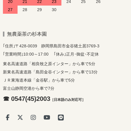
20
21
22
23
24
25
26
27
28
29
30
無農薬茶の杉本園
｢住所｣〒428-0039 静岡県島田市金谷猪土居3769-3
｢営業時間｣10:00～17:00 ｢休み｣正月･御盆･不定休
東名高速道路「相良牧之原インター」から車で5分
新東名高速道路「島田金谷インター」から車で13分
ＪＲ東海道本線「金谷駅」から車で5分
富士山静岡空港から車で7分
☎ 0547(45)2003
［日本語のみ対応可］