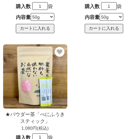
購入数
袋
購入数
袋
内容量
内容量
★パウダー茶「べにふうき
スティック」
1,080円(税込)
購入数
袋