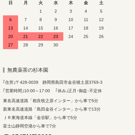
日
月
火
水
木
金
土
1
2
3
4
5
6
7
8
9
10
11
12
13
14
15
16
17
18
19
20
21
22
23
24
25
26
27
28
29
30
無農薬茶の杉本園
｢住所｣〒428-0039 静岡県島田市金谷猪土居3769-3
｢営業時間｣10:00～17:00 ｢休み｣正月･御盆･不定休
東名高速道路「相良牧之原インター」から車で5分
新東名高速道路「島田金谷インター」から車で13分
ＪＲ東海道本線「金谷駅」から車で5分
富士山静岡空港から車で7分