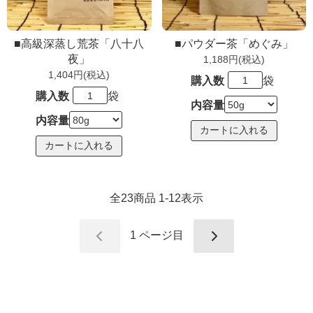
■高級深蒸し荒茶「八十八
■パウダー茶「めぐみ」
夜」
1,188円(税込)
1,404円(税込)
購入数
袋
購入数
袋
内容量
内容量
全
23
商品
1
-
12
表示
1
ページ目