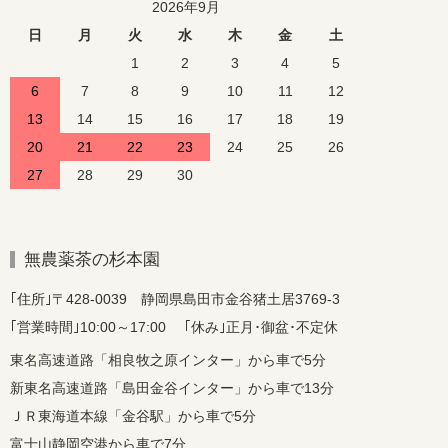
2026年9月
日
月
火
水
木
金
土
1
2
3
4
5
6
7
8
9
10
11
12
13
14
15
16
17
18
19
20
21
22
23
24
25
26
27
28
29
30
無農薬茶の杉本園
｢住所｣〒428-0039 静岡県島田市金谷猪土居3769-3
｢営業時間｣10:00～17:00 ｢休み｣正月･御盆･不定休
東名高速道路「相良牧之原インター」から車で5分
新東名高速道路「島田金谷インター」から車で13分
ＪＲ東海道本線「金谷駅」から車で5分
富士山静岡空港から車で7分