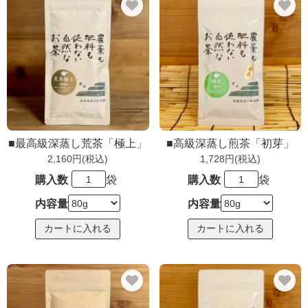
■最高級深蒸し荒茶「極上」
■高級深蒸し煎茶「初芽」
2,160円(税込)
1,728円(税込)
購入数
袋
購入数
袋
内容量
内容量