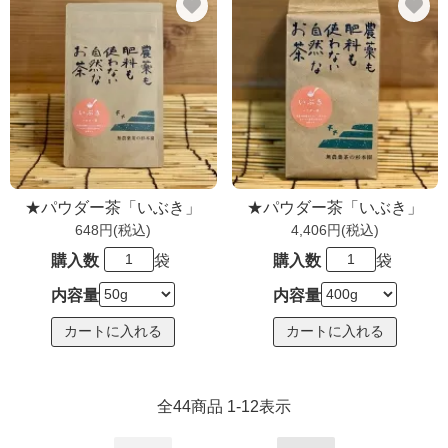
★パウダー茶「いぶき」
★パウダー茶「いぶき」
648円(税込)
4,406円(税込)
購入数
袋
購入数
袋
内容量
内容量
全
44
商品
1
-
12
表示