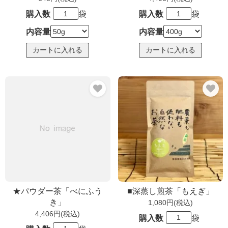
購入数
袋
購入数
袋
内容量
内容量
★パウダー茶「べにふう
■深蒸し煎茶「もえぎ」
き」
1,080円(税込)
4,406円(税込)
購入数
袋