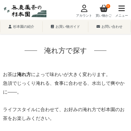
0
アカウント
買い物かご
メニュー
杉本園の紹介
お買い物ガイド
お問い合わせ
淹れ方で探す
お茶は
淹れ方
によって味わいが大きく変わります。
急須でじっくり淹れる、食事に合わせる、水出しで爽やか
に――。
ライフスタイルに合わせて、お好みの淹れ方で杉本園のお
茶をお楽しみください。