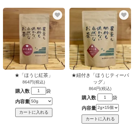
★「ほうじ紅茶」
★紐付き「ほうじティーバ
ッグ」
864円(税込)
864円(税込)
購入数
袋
購入数
袋
内容量
内容量