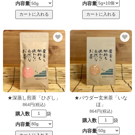
内容量
内容量
★深蒸し煎茶「ひざし」
★パウダー玄米茶「いな
ほ」
864円(税込)
864円(税込)
購入数
袋
購入数
袋
内容量
内容量