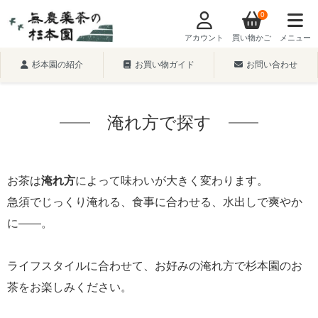
0
アカウント
買い物かご
メニュー
杉本園の紹介
お買い物ガイド
お問い合わせ
淹れ方で探す
お茶は
淹れ方
によって味わいが大きく変わります。
急須でじっくり淹れる、食事に合わせる、水出しで爽やか
に――。
ライフスタイルに合わせて、お好みの淹れ方で杉本園のお
茶をお楽しみください。