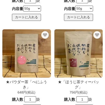
購入数
袋
購入数
袋
内容量
内容量
★パウダー茶「べにふう
★「ほうじ茶ティーバッ
き」
グ」
648円(税込)
756円(税込)
購入数
袋
購入数
袋