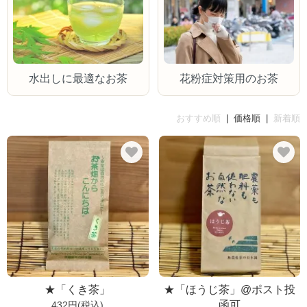
水出しに最適なお茶
花粉症対策用のお茶
おすすめ順
| 価格順 |
新着順
★「くき茶」
★「ほうじ茶」@ポスト投
函可
432円(税込)