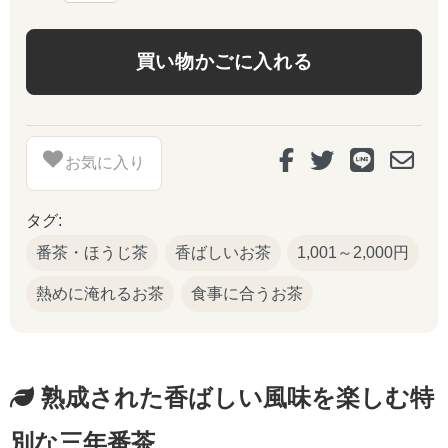
お気に入り
タグ:
番茶・ほうじ茶
香ばしいお茶
1,001～2,000円
熱めに淹れるお茶
食事に合うお茶
熟成された香ばしい風味を楽しむ特
別な三年番茶