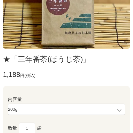
★「三年番茶(ほうじ茶)」
1,188
円(税込)
内容量
数量
袋