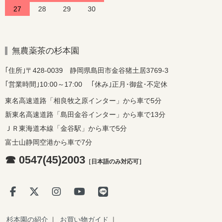
27
28
29
30
無農薬茶の杉本園
｢住所｣〒428-0039 静岡県島田市金谷猪土居3769-3
｢営業時間｣10:00～17:00 ｢休み｣正月･御盆･不定休
東名高速道路「相良牧之原インター」から車で5分
新東名高速道路「島田金谷インター」から車で13分
ＪＲ東海道本線「金谷駅」から車で5分
富士山静岡空港から車で7分
☎ 0547(45)2003
［日本語のみ対応可］
杉本園の紹介
｜
お買い物ガイド
｜