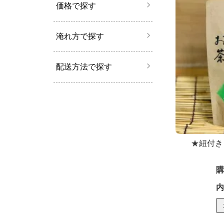
価格で探す
淹れ方で探す
配送方法で探す
★紐付き
購
内