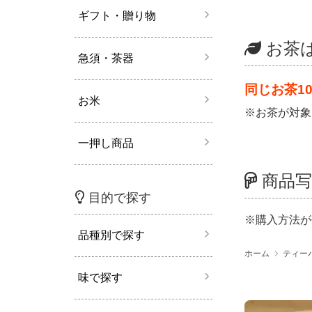
ギフト・贈り物
お茶
急須・茶器
同じお茶1
お米
※お茶が対象
一押し商品
商品写
目的で探す
※購入方法が
品種別で探す
ホーム
ティー
味で探す