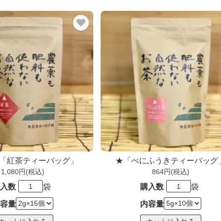
「紅茶ティーバッグ」
★「べにふうきティーバッグ
1,080円(税込)
864円(税込)
入数
袋
購入数
袋
容量
内容量