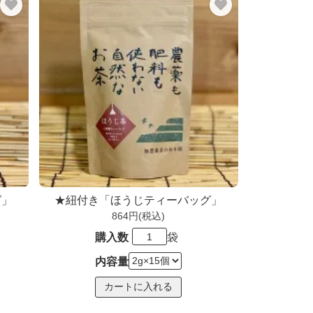
グ」
★紐付き「ほうじティーバッグ」
864円(税込)
購入数
袋
内容量