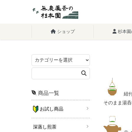
ショップ
杉本園
商品一覧
紐
そのまま湯呑
お試し商品
深蒸し煎茶