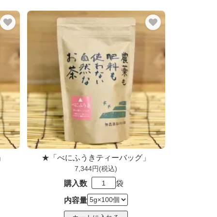
」
★「べにふうきティーバッグ」
7,344円(税込)
購入数
袋
内容量