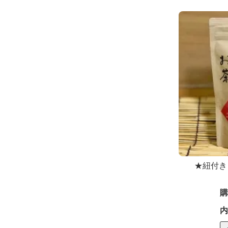
★紐付き
購
内