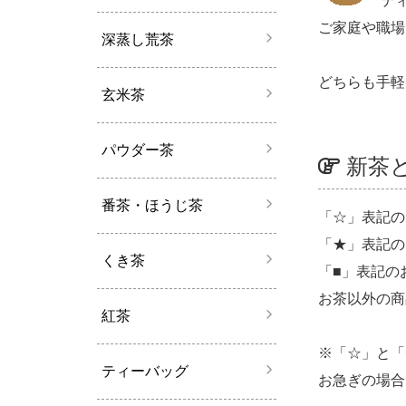
テ
ご家庭や職場
深蒸し荒茶
どちらも手軽
玄米茶
パウダー茶
新茶
番茶・ほうじ茶
「☆」表記の
「★」表記の
くき茶
「■」表記の
お茶以外の商
紅茶
※「☆」と「
ティーバッグ
お急ぎの場合