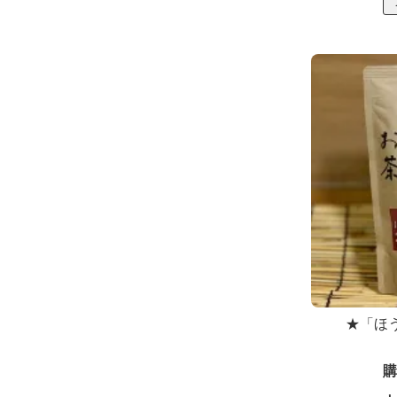
★「ほ
購