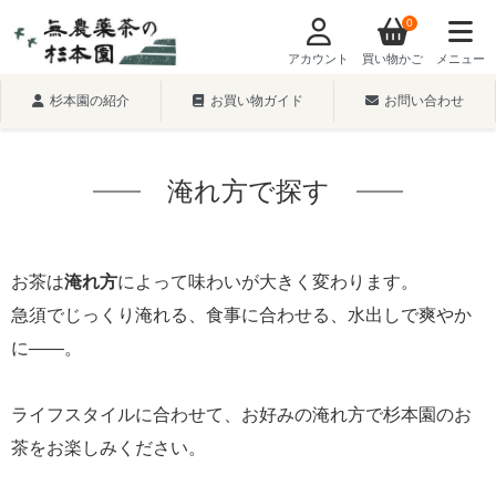
0
アカウント
買い物かご
メニュー
杉本園の紹介
お買い物ガイド
お問い合わせ
淹れ方で探す
お茶は
淹れ方
によって味わいが大きく変わります。
急須でじっくり淹れる、食事に合わせる、水出しで爽やか
に――。
ライフスタイルに合わせて、お好みの淹れ方で杉本園のお
茶をお楽しみください。