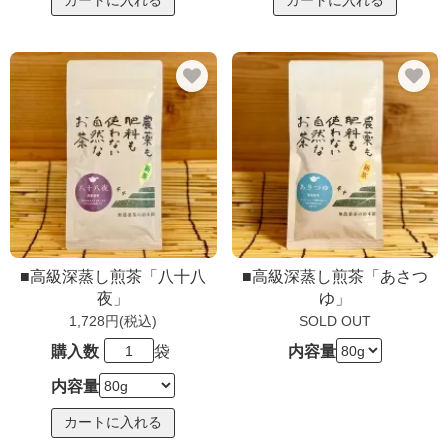
■高級深蒸し煎茶「八十八
■高級深蒸し煎茶「あさつ
夜」
ゆ」
1,728円(税込)
SOLD OUT
購入数
袋
内容量
内容量