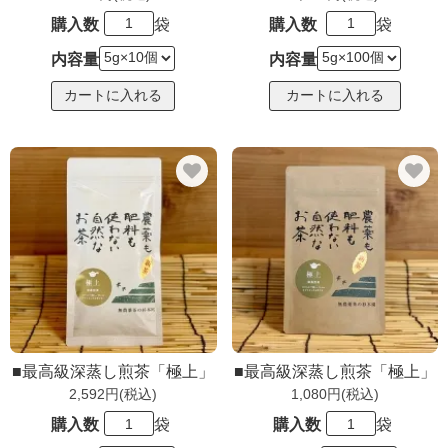
購入数
袋
購入数
袋
内容量
内容量
■最高級深蒸し煎茶「極上」
■最高級深蒸し煎茶「極上」
2,592円(税込)
1,080円(税込)
購入数
袋
購入数
袋