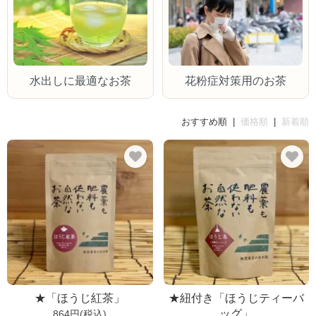
水出しに最適なお茶
花粉症対策用のお茶
おすすめ順 |
価格順
|
新着順
★「ほうじ紅茶」
★紐付き「ほうじティーバ
ッグ」
864円(税込)