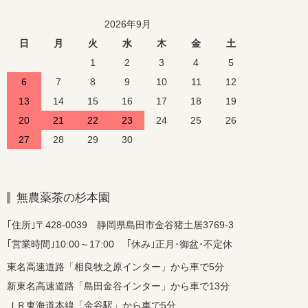
2026年9月
日
月
火
水
木
金
土
1
2
3
4
5
6
7
8
9
10
11
12
13
14
15
16
17
18
19
20
21
22
23
24
25
26
27
28
29
30
無農薬茶の杉本園
｢住所｣〒428-0039 静岡県島田市金谷猪土居3769-3
｢営業時間｣10:00～17:00 ｢休み｣正月･御盆･不定休
東名高速道路「相良牧之原インター」から車で5分
新東名高速道路「島田金谷インター」から車で13分
ＪＲ東海道本線「金谷駅」から車で5分