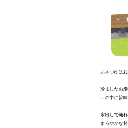
あさつゆは
お
冷ましたお湯
口の中に旨味
水出しで淹れ
まろやかな甘