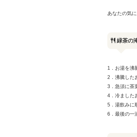
あなたの気に
緑茶の淹
1．お湯を沸
2．沸騰した
3．急須に茶
4．冷ました
5．湯飲みに
6．最後の一