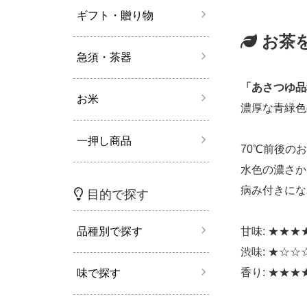
ギフト・贈り物
お茶
急須・茶器
「あさつゆ品
お米
濃厚な青緑色
一押し商品
70℃前後の
水色の濃さか
病み付きにな
目的で探す
甘味: ★★★
品種別で探す
渋味: ★☆☆
香り: ★★★
味で探す