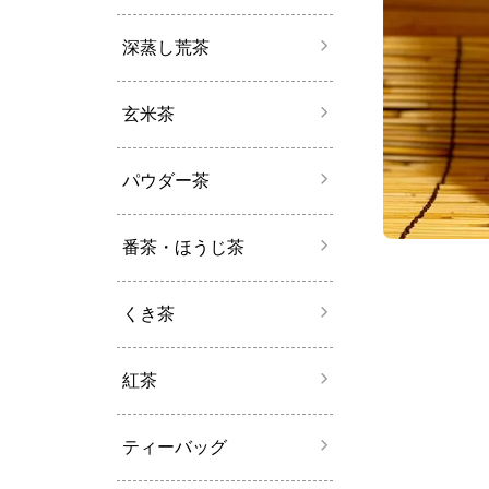
深蒸し荒茶
玄米茶
パウダー茶
番茶・ほうじ茶
くき茶
紅茶
ティーバッグ