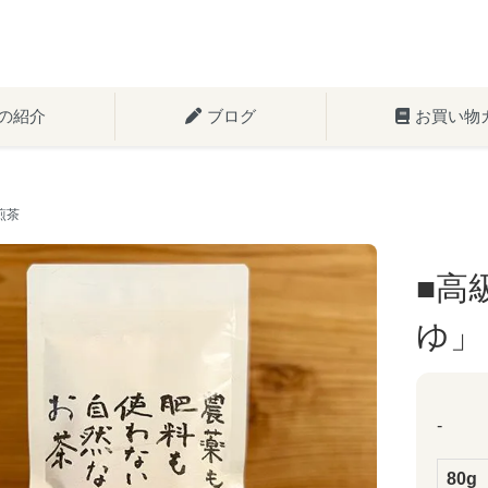
の紹介
ブログ
お買い物
煎茶
■高
ゆ」
-
80g