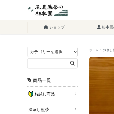
ショップ
杉本園
ホーム
深蒸し
商品一覧
お試し商品
深蒸し煎茶