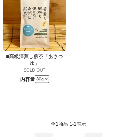
■高級深蒸し煎茶「あさつ
ゆ」
SOLD OUT
内容量
全
1
商品
1
-
1
表示