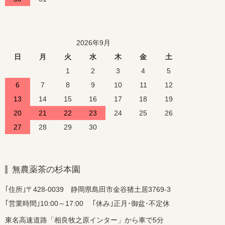
2026年9月
日
月
火
水
木
金
土
1
2
3
4
5
6
7
8
9
10
11
12
13
14
15
16
17
18
19
20
21
22
23
24
25
26
27
28
29
30
無農薬茶の杉本園
｢住所｣〒428-0039 静岡県島田市金谷猪土居3769-3
｢営業時間｣10:00～17:00 ｢休み｣正月･御盆･不定休
東名高速道路「相良牧之原インター」から車で5分