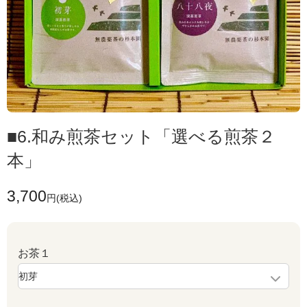
■6.和み煎茶セット「選べる煎茶２
本」
3,700
円(税込)
お茶１