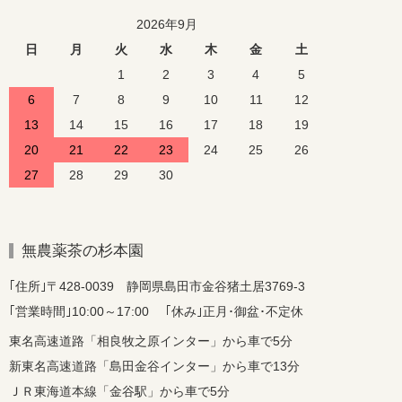
2026年9月
日
月
火
水
木
金
土
1
2
3
4
5
6
7
8
9
10
11
12
13
14
15
16
17
18
19
20
21
22
23
24
25
26
27
28
29
30
無農薬茶の杉本園
｢住所｣〒428-0039 静岡県島田市金谷猪土居3769-3
｢営業時間｣10:00～17:00 ｢休み｣正月･御盆･不定休
東名高速道路「相良牧之原インター」から車で5分
新東名高速道路「島田金谷インター」から車で13分
ＪＲ東海道本線「金谷駅」から車で5分