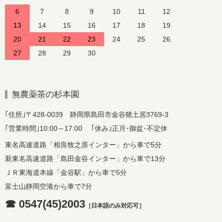
6
7
8
9
10
11
12
13
14
15
16
17
18
19
20
21
22
23
24
25
26
27
28
29
30
無農薬茶の杉本園
｢住所｣〒428-0039 静岡県島田市金谷猪土居3769-3
｢営業時間｣10:00～17:00 ｢休み｣正月･御盆･不定休
東名高速道路「相良牧之原インター」から車で5分
新東名高速道路「島田金谷インター」から車で13分
ＪＲ東海道本線「金谷駅」から車で5分
富士山静岡空港から車で7分
☎ 0547(45)2003
［日本語のみ対応可］