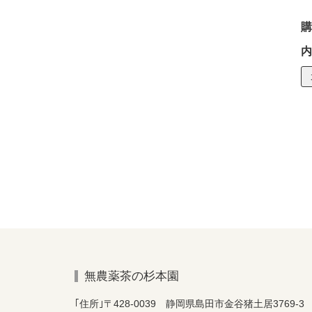
購
内
無農薬茶の杉本園
｢住所｣〒428-0039 静岡県島田市金谷猪土居3769-3