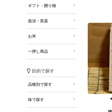
ギフト・贈り物
急須・茶器
お米
一押し商品
目的で探す
品種別で探す
味で探す
購