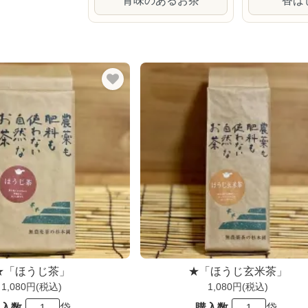
青味のあるお茶
香ば
★「ほうじ茶」
★「ほうじ玄米茶」
1,080円(税込)
1,080円(税込)
入数
袋
購入数
袋