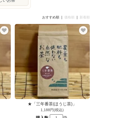
しいお茶
おすすめ順 |
価格順
|
新着順
★「三年番茶(ほうじ茶)」
1,188円(税込)
購入数
袋