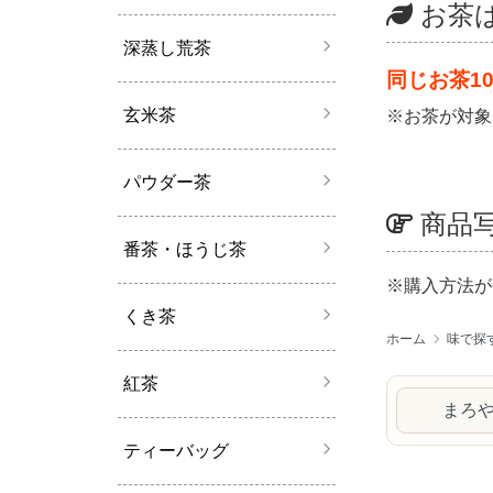
お茶
深蒸し荒茶
同じお茶1
玄米茶
※お茶が対象
パウダー茶
商品
番茶・ほうじ茶
※購入方法が
くき茶
ホーム
味で探
紅茶
まろ
ティーバッグ