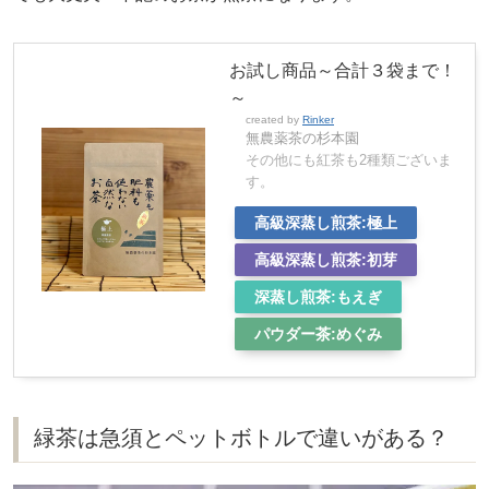
お試し商品～合計３袋まで！
～
created by
Rinker
無農薬茶の杉本園
その他にも紅茶も2種類ございま
す。
高級深蒸し煎茶:極上
高級深蒸し煎茶:初芽
深蒸し煎茶:もえぎ
パウダー茶:めぐみ
緑茶は急須とペットボトルで違いがある？