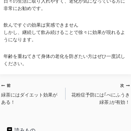
日々の生活に取り入れやすく、老化が気になっている方に
非常にお勧めです。
飲んですぐの効果は実感できません
しかし、継続して飲み続けることで徐々に効果が現れるよ
うになります。
年齢を重ねてきて身体の老化を防ぎたい方はぜひ一度試し
ください。
投
前
次
稿
緑茶にはダイエット効果が
花粉症予防には｢べにふうき
ある！
緑茶｣が有効！
ナ
ビ
ゲ
ー
読みもの