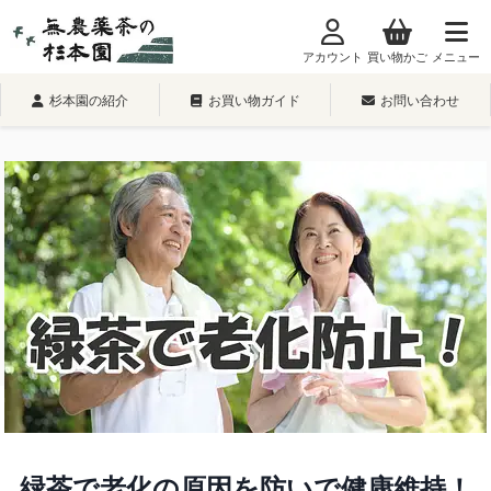
内
容
アカウント
買い物かご
メニュー
を
ス
杉本園の紹介
お買い物ガイド
お問い合わせ
キ
ッ
プ
緑茶で老化の原因を防いで健康維持！