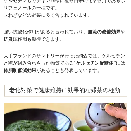
ケルセチンもカテキン同様に植物由来の化学物質であるポ
リフェノールの一種です。
玉ねぎなどの野菜に多く含まれています。
強い抗酸化作用があると言われており、
血流の改善効果
や
抗炎症作用
も期待できます。
大手ブランドのサントリーが行った調査では、ケルセチン
と糖が組み合わさった物質である
“ケルセチン配糖体”
には
体脂肪低減効果
があることも発表しています。
老化対策で健康維持に効果的な緑茶の種類