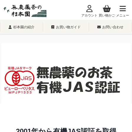
内
容
アカウント
買い物かご
メニュー
を
ス
杉本園の紹介
お買い物ガイド
お問い合わせ
キ
ッ
プ
2001年から有機JAS認証を取得