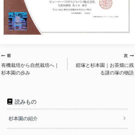
投
前
次
稿
有機栽培から自然栽培へ｜
鎧塚と杉本園｜お茶畑に残
杉本園の歩み
る謎の塚の物語
ナ
ビ
ゲ
ー
読みもの
シ
ョ
杉本園の紹介
ン