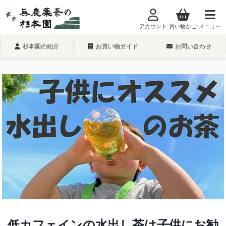
内
容
アカウント
買い物かご
メニュー
を
ス
杉本園の紹介
お買い物ガイド
お問い合わせ
キ
ッ
プ
低カフェインの水出し茶は子供にお勧