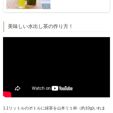
美味しい水出し茶の作り方！
1.1リットルのボトルに緑茶を山本リ１杯（約10g)いれま