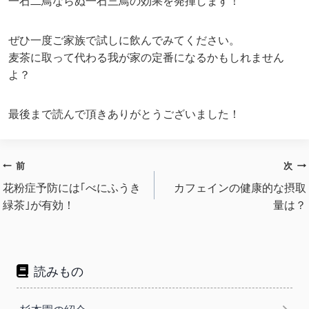
一石二鳥ならぬ一石三鳥の効果を発揮します！
ぜひ一度ご家族で試しに飲んでみてください。
麦茶に取って代わる我が家の定番になるかもしれません
よ？
最後まで読んで頂きありがとうございました！
投
前
次
稿
花粉症予防には｢べにふうき
カフェインの健康的な摂取
緑茶｣が有効！
量は？
ナ
ビ
ゲ
ー
読みもの
シ