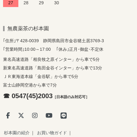
27
28
29
30
無農薬茶の杉本園
｢住所｣〒428-0039 静岡県島田市金谷猪土居3769-3
｢営業時間｣10:00～17:00 ｢休み｣正月･御盆･不定休
東名高速道路「相良牧之原インター」から車で5分
新東名高速道路「島田金谷インター」から車で13分
ＪＲ東海道本線「金谷駅」から車で5分
富士山静岡空港から車で7分
☎ 0547(45)2003
［日本語のみ対応可］
杉本園の紹介
｜
お買い物ガイド
｜