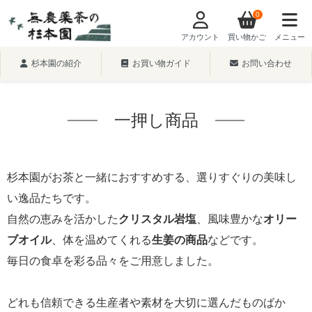
0
アカウント
買い物かご
メニュー
杉本園の紹介
お買い物ガイド
お問い合わせ
一押し商品
杉本園がお茶と一緒におすすめする、選りすぐりの美味し
い逸品たちです。
自然の恵みを活かした
クリスタル岩塩
、風味豊かな
オリー
ブオイル
、体を温めてくれる
生姜の商品
などです。
毎日の食卓を彩る品々をご用意しました。
どれも信頼できる生産者や素材を大切に選んだものばか