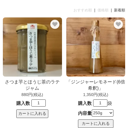
おすすめ順
|
価格順
| 新着順
さつま芋とほうじ茶のラテ
「ジンジャーレモネード(6倍
ジャム
希釈)」
880円(税込)
1,350円(税込)
購入数
購入数
袋
内容量