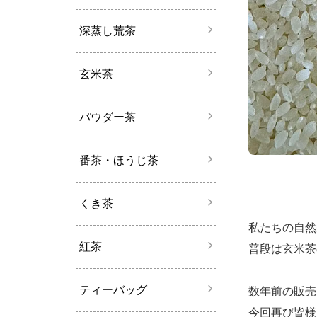
深蒸し荒茶
玄米茶
パウダー茶
番茶・ほうじ茶
くき茶
私たちの自然
紅茶
普段は玄米茶
ティーバッグ
数年前の販売
今回再び皆様