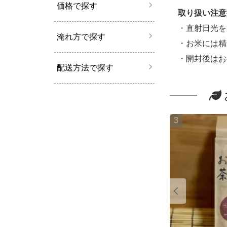
価格で探す
取り扱い注意
・直射日光を
淹れ方で探す
・お米には精
・開封後はお
配送方法で探す
3
4