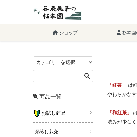
ショップ
杉本園
「紅茶」
は紅
やわらかな甘
商品一覧
「和紅茶」
は
お試し商品
渋みが少なく
深蒸し煎茶