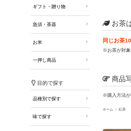
ギフト・贈り物
お茶
急須・茶器
同じお茶1
お米
※お茶が対象
一押し商品
商品
目的で探す
※購入方法が
品種別で探す
ホーム
紅茶
味で探す