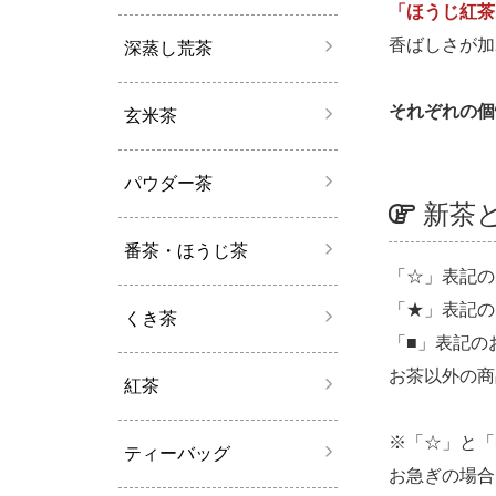
「ほうじ紅茶
香ばしさが加
深蒸し荒茶
それぞれの個
玄米茶
パウダー茶
新茶
番茶・ほうじ茶
「☆」表記の
「★」表記の
くき茶
「■」表記の
お茶以外の商
紅茶
※「☆」と「
ティーバッグ
お急ぎの場合