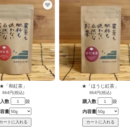
★「和紅茶」
★「ほうじ紅茶」
864円(税込)
864円(税込)
入数
袋
購入数
袋
容量
内容量