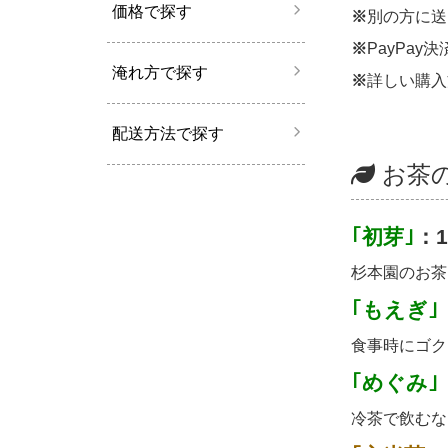
価格で探す
※
別の方に送
※
PayPa
淹れ方で探す
※
詳しい購入
配送方法で探す
お茶
｢初芽｣
：1
杉本園のお茶
｢もえぎ｣
食事時にゴク
｢めぐみ｣
冷茶で飲むな