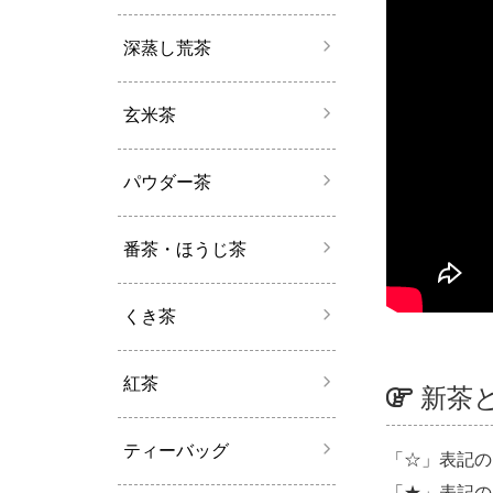
深蒸し荒茶
玄米茶
パウダー茶
番茶・ほうじ茶
くき茶
紅茶
新茶
ティーバッグ
「☆」表記の
「★」表記の