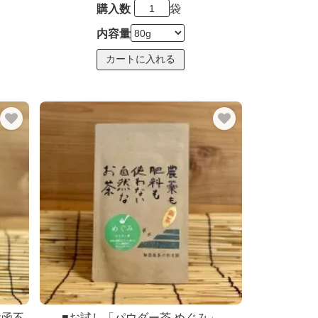
購入数
袋
内容量
投函不
■お試し「パウダー茶 めぐみ」