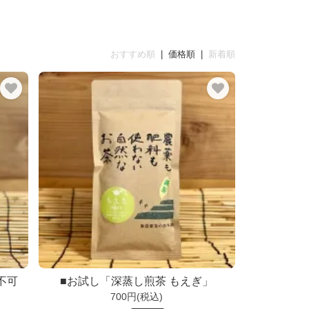
おすすめ順
| 価格順 |
新着順
不可
■お試し「深蒸し煎茶 もえぎ」
700円(税込)