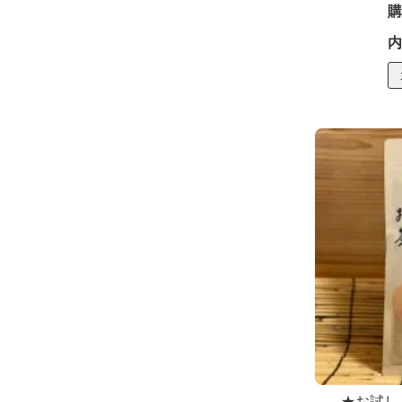
購
内
★お試し