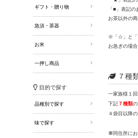
ギフト・贈り物
「■」表記の
お茶以外の商
急須・茶器
※「☆」と「
お米
お急ぎの場合
一押し商品
７種類
目的で探す
一家族様１回
下記
７種類
の
品種別で探す
４袋目以降の
味で探す
※
同住所にお