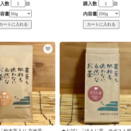
入数
袋
購入数
袋
容量
内容量
「粉末茶入り 玄米茶」
★お試し「ほうじ茶」＠ポスト