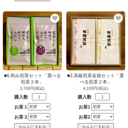
■6.和み煎茶セット「選べる
■2.高級煎茶金箱セット「選
煎茶２本」
べる煎茶２本」
3,700円(税込)
4,100円(税込)
購入数
購入数
お茶１
お茶1
お茶２
お茶2