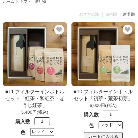
ホーム
ギフト・贈り物
おすすめ順
|
価格順
| 新着順
■11.フィルターインボトル
■10.フィルターインボトル
セット「紅茶・和紅茶・ほ
セット「初芽・荒茶初芽」
うじ紅茶」
6,000円(税込)
5,400円(税込)
購入数
購入数
色
色