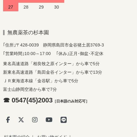
27
28
29
30
無農薬茶の杉本園
｢住所｣〒428-0039 静岡県島田市金谷猪土居3769-3
｢営業時間｣10:00～17:00 ｢休み｣正月･御盆･不定休
東名高速道路「相良牧之原インター」から車で5分
新東名高速道路「島田金谷インター」から車で13分
ＪＲ東海道本線「金谷駅」から車で5分
富士山静岡空港から車で7分
☎ 0547(45)2003
［日本語のみ対応可］
杉本園の紹介
｜
お買い物ガイド
｜