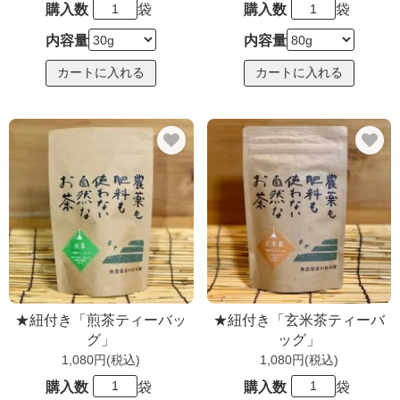
購入数
袋
購入数
袋
内容量
内容量
★紐付き「煎茶ティーバッ
★紐付き「玄米茶ティーバ
グ」
ッグ」
1,080円(税込)
1,080円(税込)
購入数
袋
購入数
袋