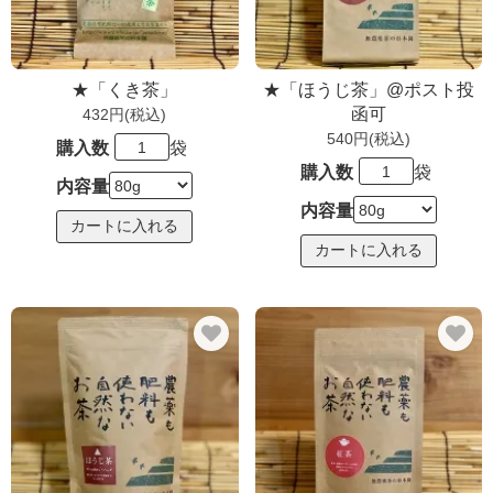
★「くき茶」
★「ほうじ茶」@ポスト投
函可
432円(税込)
540円(税込)
購入数
袋
購入数
袋
内容量
内容量